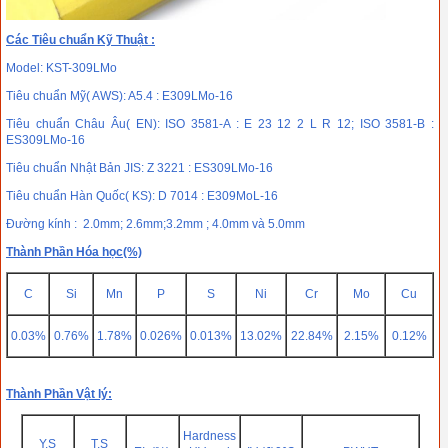
Các Tiêu chuẩn Kỹ Thuật :
Model: KST-309LMo
Tiêu chuẩn Mỹ( AWS): A5.4 : E309LMo-16
Tiêu chuẩn Châu Âu( EN): ISO 3581-A : E 23 12 2 L R 12; ISO 3581-B :
ES309LMo-16
Tiêu chuẩn Nhật Bản JIS: Z 3221 : ES309LMo-16
Tiêu chuẩn Hàn Quốc( KS): D 7014 : E309MoL-16
Đường kính : 2.0mm; 2.6mm;3.2mm ; 4.0mm và 5.0mm
Thành Phần Hóa học(%)
C
Si
Mn
P
S
Ni
Cr
Mo
Cu
0.03%
0.76%
1.78%
0.026%
0.013%
13.02%
22.84%
2.15%
0.12%
Thành Phần Vật lý:
Hardness
Y.S
T.S