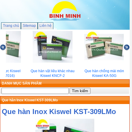
Trang chủ
Sitemap
Liên hệ
u lực Kiswel
Que hàn vật liêu khác nhau
Que hàn chống mài mòn
(E7016)
Kiswel KNCF-2
Kiswel KA-50G
DANH MỤC SẢN PHẨM
Que hàn Inox Kiswel KST-309LMo
Que hàn Inox Kiswel KST-309LMo