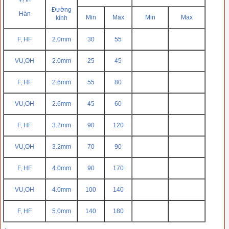
Đường
Hàn
Min
Max
Min
Max
kính
F, HF
2.0mm
30
55
VU,OH
2.0mm
25
45
F, HF
2.6mm
55
80
VU,OH
2.6mm
45
60
F, HF
3.2mm
90
120
VU,OH
3.2mm
70
90
F, HF
4.0mm
90
170
VU,OH
4.0mm
100
140
F, HF
5.0mm
140
180