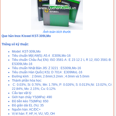
Ảnh toàn kích thước
Que hàn Inox Kiswel KST-309LMo
Thông số kỹ thuật:
Model: KST-309LMo
Tiêu chuẩn Mỹ( AWS): A5.4 : E309LMo-16
Tiêu chuẩn Châu Âu( EN): ISO 3581-A : E 23 12 2 L R 12; ISO 3581-B :
ES309LMo-16
Tiêu chuẩn Nhật Bản JIS: Z 3221 : ES309LMo-16
Tiêu chuẩn Hàn Quốc( KS): D 7014 : E309MoL-16
Đường kính : 2.0mm; 2.6mm;3.2mm ; 4.0mm và 5.0mm
Thành phần hóa học:
C: 0.03%; Si: 0.76%; Mn: 1.78%; P: 0.026%; S: 0.013%;Ni: 13.02%; Cr:
22.84%; Mo: 2.15%; Cu: 0.12%
Cấu tạo vật lý:
Giới hạn chảy YS(MPa): 490
Độ bền kéo TS(MPa): 650
Độ giãn dài EL (%): 35
Nguồn hàn: AC/DC+
Vị trí hàn: F, HF, H, VU, VD, OH