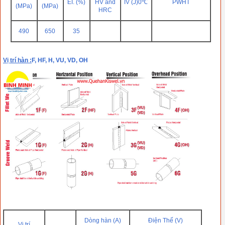
EI. (%)
HV and
IV (J)0℃
PWHT
(MPa)
(MPa)
HRC
490
650
35
Vị trí hàn :
F, HF, H, VU, VD, OH
Dòng hàn (A)
Điện Thế (V)
Vị trí