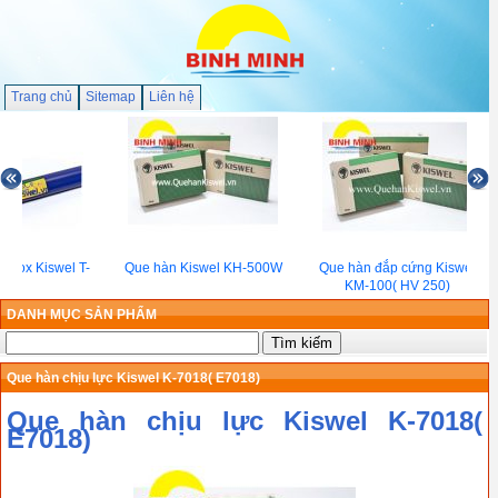
Trang chủ
Sitemap
Liên hệ
Inox Kiswel T-
Que hàn Kiswel KH-500W
Que hàn đắp cứng Kiswel
08
KM-100( HV 250)
DANH MỤC SẢN PHẨM
Que hàn chịu lực Kiswel K-7018( E7018)
Que hàn chịu lực Kiswel K-7018(
E7018)