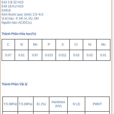
E42 3 B 32 H10
E49 18 A U H10
E4918
Kích thước que: (mm): 2.6~6.0
Vị trí hàn : F, HF, H, VU, OH
Nguồn hàn: AC/DC(±)
Thành Phần Hóa học(%)
C
Si
Mn
P
S
Cr
Ni
Mo
0.07
0.61
0.87
0.015
0.011
0.03
0.02
0.01
Thành Phần Vật lý
Hardness
Y.S (MPa)
T.S (MPa)
EI. (%)
IV (J)
PWHT
(HV)