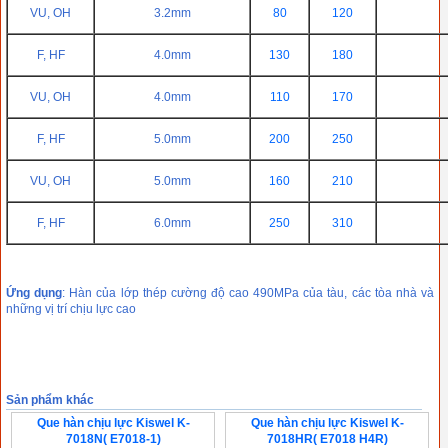
VU, OH
3.2mm
80
120
F, HF
4.0mm
130
180
VU, OH
4.0mm
110
170
F, HF
5.0mm
200
250
VU, OH
5.0mm
160
210
F, HF
6.0mm
250
310
Ứng dụng
: Hàn của lớp thép cường độ cao 490MPa của tàu, các tòa nhà và
những vị trí chịu lực cao
Sản phẩm khác
Que hàn chịu lực Kiswel K-
Que hàn chịu lực Kiswel K-
7018N( E7018-1)
7018HR( E7018 H4R)