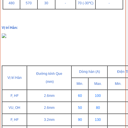
480
570
30
-
70 (-30℃)
-
Vị trí Hàn:
Dòng hàn (A)
Điện T
Đường kính Que
Vị trí Hàn
(mm)
Min.
Max.
Min.
F, HF
2.6mm
60
100
VU, OH
2.6mm
50
80
F, HF
3.2mm
90
130