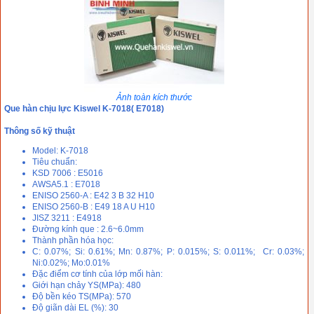
Ảnh toàn kích thước
Que hàn chịu lực Kiswel K-7018( E7018)
Thông số kỹ thuật
Model: K-7018
Tiêu chuẩn:
KSD 7006 : E5016
AWSA5.1 : E7018
ENISO 2560-A : E42 3 B 32 H10
ENISO 2560-B : E49 18 A U H10
JISZ 3211 : E4918
Đường kính que : 2.6~6.0mm
Thành phần hóa học:
C: 0.07%; Si: 0.61%; Mn: 0.87%; P: 0.015%; S: 0.011%; Cr: 0.03%;
Ni:0.02%; Mo:0.01%
Đặc điểm cơ tính của lớp mối hàn:
Giới hạn chảy YS(MPa): 480
Độ bền kéo TS(MPa): 570
Độ giãn dài EL (%): 30