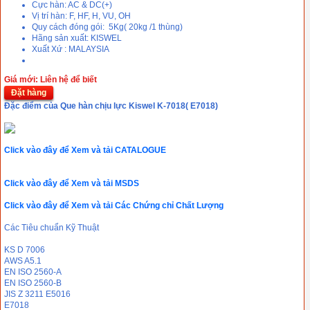
Cực hàn: AC & DC(+)
Vị trí hàn: F, HF, H, VU, OH
Quy cách đóng gói: 5Kg( 20kg /1 thùng)
Hãng sản xuất: KISWEL
Xuất Xứ : MALAYSIA
Giá mới: Liên hệ để biết
Đặt hàng
Đặc điểm của Que hàn chịu lực Kiswel K-7018( E7018)
Click vào đây để Xem và tải CATALOGUE
Click vào đây để Xem và tải MSDS
Click vào đây để Xem và tải Các Chứng chỉ Chất Lượng
Các Tiêu chuẩn Kỹ Thuật
KS D 7006
AWS A5.1
EN ISO 2560-A
EN ISO 2560-B
JIS Z 3211 E5016
E7018