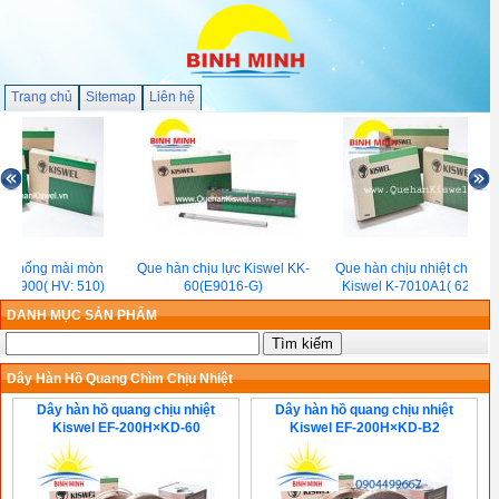
Trang chủ
Sitemap
Liên hệ
n chống mài mòn
Que hàn chịu lực Kiswel KK-
Que hàn chịu nhiệt chịu lự
KM-900( HV: 510)
60(E9016-G)
Kiswel K-7010A1( 620℃)
DANH MỤC SẢN PHẨM
Dây Hàn Hồ Quang Chìm Chịu Nhiệt
Dây hàn hồ quang chịu nhiệt
Dây hàn hồ quang chịu nhiệt
Kiswel EF-200H×KD-60
Kiswel EF-200H×KD-B2