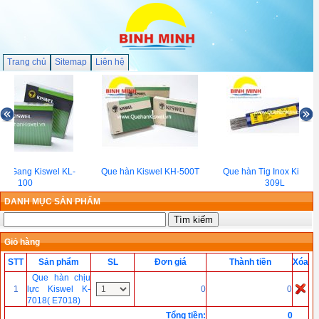
Trang chủ
Sitemap
Liên hệ
àn Gang Kiswel KL-
Que hàn Kiswel KH-500T
Que hàn Tig Inox Kiswel 
100
309L
DANH MỤC SẢN PHẨM
Giỏ hàng
STT
Sản phẩm
SL
Đơn giá
Thành tiền
Xóa
Que hàn chịu
1
lực Kiswel K-
0
0
7018( E7018)
Tổng tiền
:
0