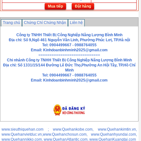
Mua tiếp
Đặt hàng
Trang chủ
Chứng Chỉ Chứng Nhận
Liên hệ
Công ty TNHH Thiết Bị Công Nghiệp Năng Lượng Bình Minh
Địa chỉ: Số 9,Ngõ 461 Nguyễn Văn Linh, Phường Phúc Lơị, TP.Hà nội
Tel: 0904499667 - 0988764055
Email:
Kinhdoanbinhminh2025@gmail.com
============================
Chi nhánh
Công ty TNHH Thiết Bị Công Nghiệp Năng Lượng Bình Minh
Địa chỉ: Số 1331/15/144 Đường Lê Đức Thọ,Phường An Hội Tây, TP.Hồ Chí
Minh
Tel: 0904499667 - 0988764055
Email: Kinhdoanbinhminh2025@gmail.com
www.sieuthiquehan.com ; www.Quehankobe.com, www.Quehankimtin.vn,
www.Quehanvietduc.vn,www.Quehanchosun.com, www.Quehanhyundai.com,
www.Quehannikko.com, www.QuehanAtlantic.com, www.QuehanKuangtai.com