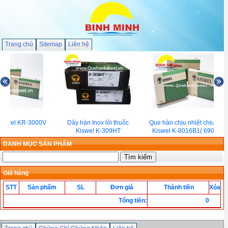
Trang chủ
Sitemap
Liên hệ
Kiswel KR-3000V
Dây hàn Inox lõi thuốc
Que hàn chịu nhiệt chịu lực
Kiswel K-309HT
Kiswel K-8016B1( 690℃)
DANH MỤC SẢN PHẨM
Giỏ hàng
STT
Sản phẩm
SL
Đơn giá
Thành tiền
Xóa
Tổng tiền
:
0