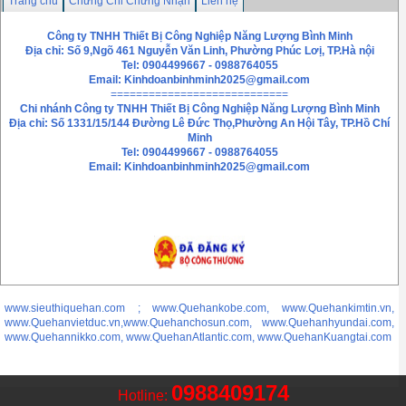
Trang chủ
Chứng Chỉ Chứng Nhận
Liên hệ
Công ty TNHH Thiết Bị Công Nghiệp Năng Lượng Bình Minh
Địa chỉ: Số 9,Ngõ 461 Nguyễn Văn Linh, Phường Phúc Lơị, TP.Hà nội
Tel: 0904499667 - 0988764055
Email:
Kinhdoanbinhminh2025@gmail.com
============================
Chi nhánh
Công ty TNHH Thiết Bị Công Nghiệp Năng Lượng Bình Minh
Địa chỉ: Số 1331/15/144 Đường Lê Đức Thọ,Phường An Hội Tây, TP.Hồ Chí
Minh
Tel: 0904499667 - 0988764055
Email: Kinhdoanbinhminh2025@gmail.com
www.sieuthiquehan.com ; www.Quehankobe.com, www.Quehankimtin.vn,
www.Quehanvietduc.vn,www.Quehanchosun.com, www.Quehanhyundai.com,
www.Quehannikko.com, www.QuehanAtlantic.com, www.QuehanKuangtai.com
0988409174