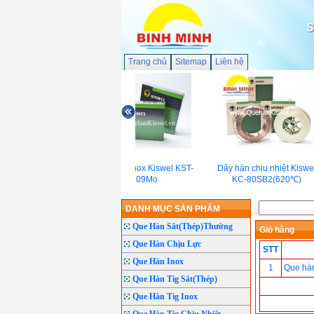
S
Trang chủ
Sitemap
Liên hệ
Que hàn Inox Kiswel KST-
Dây hàn chịu nhiệt Kiswel
309Mo
KC-80SB2(620℃)
DANH MỤC SẢN PHẨM
Que Hàn Sắt(Thép)Thường
Giỏ hàng
Que Hàn Chịu Lực
STT
Que Hàn Inox
1
Que hàn
Que Hàn Tig Sắt(Thép)
Que Hàn Tig Inox