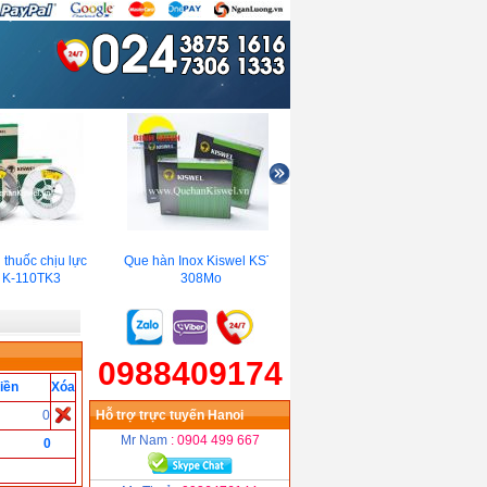
thuốc chịu lực
Que hàn Inox Kiswel KST-
Que hàn nhiệt độ thấp
 K-110TK3
308Mo
Kiswel K-8016C1(-60℃đến
605℃)
0988409174
iền
Xóa
0
Hỗ trợ trực tuyến Hanoi
Mr Nam
: 0904 499 667
0