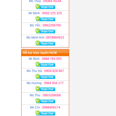
Ms Thuỷ
: 0936476144
Mr Minh
: 0932 225 325
Ms Yến
: 0962208760
Ms Minh Anh
:0978884915
Hỗ trợ trực tuyến HCM
Mr Bình
: 0988 764 055
Ms Thu Hà
: 0904 829 667
Ms Hương
: 0964 934 177
Ms Thư
: 0903208068
Ms Chi
: 0988409174