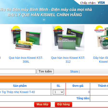
iêu thị điện máy Bình Minh - Điện máy của mọi nhà
ĐẠI LÝ QUE HÀN KISWEL CHÍNH HÃNG
Que hàn Inox Kiswel KST-
Que hàn Inox Kiswel KST-
Dây hàn lõi 
308L
312
Kiswel
Share
|
Sản phẩm
SL
Đơn giá
Thành t
 Tig Thép nhẹ Kiswel T-40
0
Tổng tiền
:
Mua tiếp
Đặt hàng