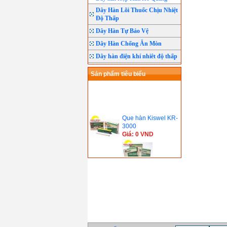
Dây Hàn Lõi Thuốc Chịu Nhiệt
Độ Thấp
Dây Hàn Tự Bảo Vệ
Dây Hàn Chống Ăn Mòn
Dây hàn điện khí nhiêt độ thấp
Sản phẩm tiêu biểu
Que hàn Kiswel KR-
3000
Giá: 0 VND
Que hàn chịu lực
Kiswel K-7018(
E7018)
Giá: 0 VND
Que hàn Inox Kiswel
KST-308
Giá: 0 VND
Que hàn Tig Sắt