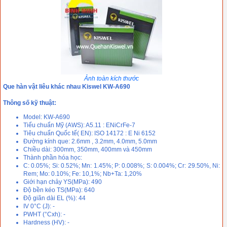
Ảnh toàn kích thước
Que hàn vật liêu khác nhau Kiswel KW-A690
Thông số kỹ thuật:
Model: KW-A690
Tiểu chuẩn Mỹ (AWS): A5.11 : ENiCrFe-7
Tiêu chuẩn Quốc tế( EN): ISO 14172 : E Ni 6152
Đường kính que: 2.6mm , 3.2mm, 4.0mm, 5.0mm
Chiều dài: 300mm, 350mm, 400mm và 450mm
Thành phần hóa học:
C: 0.05%; Si: 0.52%; Mn: 1.45%; P: 0.008%; S: 0.004%; Cr: 29.50%, Ni:
Rem; Mo: 0.10%; Fe: 10,1%; Nb+Ta: 1,20%
Giới hạn chảy YS(MPa): 490
Độ bền kéo TS(MPa): 640
Độ giãn dài EL (%): 44
IV 0°C (J): -
PWHT (°Cxh): -
Hardness (HV): -