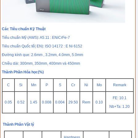
Các Tiêu chuẩn Kỹ Thuật
Tiểu chuẩn Mỹ (AWS): A5.11 : ENiCrFe-7
Tiêu chuẩn Quốc tế( EN): ISO 14172 : E Ni 6152
Đường kính que: 2.6mm , 3.2mm, 4.0mm, 5.0mm
Chiều dài: 300mm, 350mm, 400mm và 450mm
Thành Phần Hóa học(%)
C
Si
Mn
P
S
Cr
Ni
Mo
Remark
FE: 10.1
0.05
0.52
1.45
0.008
0.004
29.50
Rem
0.10
Nb+Ta: 1.20
Thành Phần Vật lý
Hardness