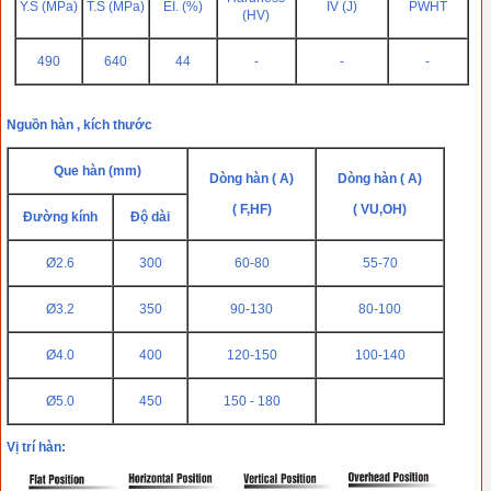
Y.S (MPa)
T.S (MPa)
EI. (%)
IV (J)
PWHT
(HV)
490
640
44
-
-
-
Nguồn hàn , kích thước
Que hàn (mm)
Dòng hàn ( A)
Dòng hàn ( A)
( F,HF)
( VU,OH)
Đường kính
Độ dài
Ø2.6
300
60-80
55-70
Ø3.2
350
90-130
80-100
Ø4.0
400
120-150
100-140
Ø5.0
450
150 - 180
Vị trí hàn: