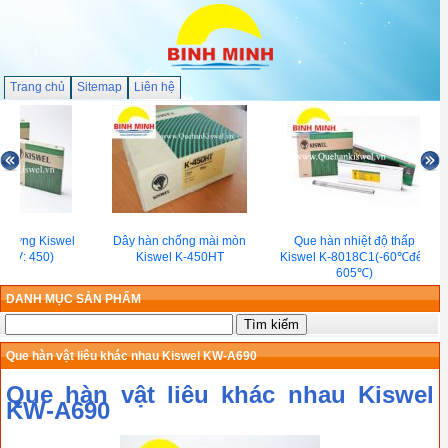
Trang chủ
Sitemap
Liên hệ
 cứng Kiswel
Dây hàn chống mài mòn
Que hàn nhiệt độ thấp
 HV: 450)
Kiswel K-450HT
Kiswel K-8018C1(-60℃đến
605℃)
DANH MỤC SẢN PHẨM
Que hàn vật liêu khác nhau Kiswel KW-A690
Que hàn vật liêu khác nhau Kiswel
KW-A690